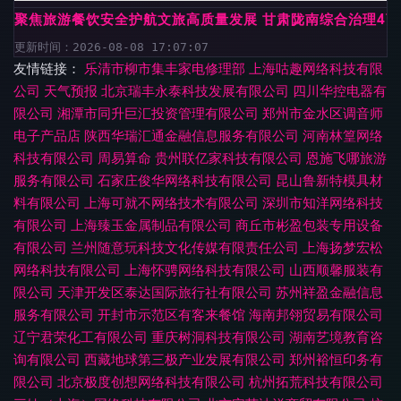
聚焦旅游餐饮安全护航文旅高质量发展 甘肃陇南综合治理4
更新时间：2026-08-08 17:07:07
友情链接：
乐清市柳市集丰家电修理部
上海咕趣网络科技有限
公司
天气预报
北京瑞丰永泰科技发展有限公司
四川华控电器有
限公司
湘潭市同升巨汇投资管理有限公司
郑州市金水区调音师
电子产品店
陕西华瑞汇通金融信息服务有限公司
河南林篁网络
科技有限公司
周易算命
贵州联亿家科技有限公司
恩施飞哪旅游
服务有限公司
石家庄俊华网络科技有限公司
昆山鲁新特模具材
料有限公司
上海可就不网络技术有限公司
深圳市知洋网络科技
有限公司
上海臻玉金属制品有限公司
商丘市彬盈包装专用设备
有限公司
兰州随意玩科技文化传媒有限责任公司
上海扬梦宏松
网络科技有限公司
上海怀骋网络科技有限公司
山西顺馨服装有
限公司
天津开发区泰达国际旅行社有限公司
苏州祥盈金融信息
服务有限公司
开封市示范区有客来餐馆
海南邦翎贸易有限公司
辽宁君荣化工有限公司
重庆树洞科技有限公司
湖南艺境教育咨
询有限公司
西藏地球第三极产业发展有限公司
郑州裕恒印务有
限公司
北京极度创想网络科技有限公司
杭州拓荒科技有限公司