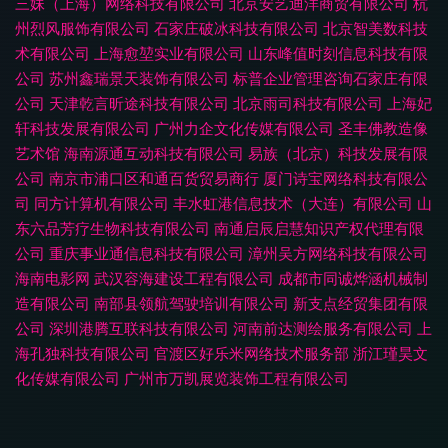
三妹（上海）网络科技有限公司
北京安艺迪洋商贸有限公司
杭
州烈风服饰有限公司
石家庄破冰科技有限公司
北京智美数科技
术有限公司
上海愈堃实业有限公司
山东峰值时刻信息科技有限
公司
苏州鑫瑞景天装饰有限公司
标普企业管理咨询石家庄有限
公司
天津乾言昕途科技有限公司
北京雨司科技有限公司
上海妃
轩科技发展有限公司
广州力企文化传媒有限公司
圣丰佛教造像
艺术馆
海南源通互动科技有限公司
易族（北京）科技发展有限
公司
南京市浦口区和通百货贸易商行
厦门诗宝网络科技有限公
司
同方计算机有限公司
丰水虹港信息技术（大连）有限公司
山
东六品芳疗生物科技有限公司
南通启辰启慧知识产权代理有限
公司
重庆事业通信息科技有限公司
漳州吴方网络科技有限公司
海南电影网
武汉容海建设工程有限公司
成都市同诚烨涵机械制
造有限公司
南部县领航驾驶培训有限公司
新支点经贸集团有限
公司
深圳港腾互联科技有限公司
河南前达测绘服务有限公司
上
海孔独科技有限公司
官渡区好乐米网络技术服务部
浙江瑾昊文
化传媒有限公司
广州市万凯展览装饰工程有限公司